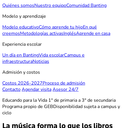
Quiénes somos
Nuestro equipo
Comunidad Banting
Modelo y aprendizaje
Modelo educativo
Cómo aprende tu hijo
En qué
creemos
Metodologías activas
Inglés
Aprende en casa
Experiencia escolar
Un día en Banting
Vida escolar
Campus e
infraestructura
Noticias
Admisión y costos
Costos 2026-2027
Proceso de admisión
Contacto
Agendar visita
Asesor 24/7
Educando para la Vida
1° de primaria a 3° de secundaria
Programa propio de GEB
Disponibilidad sujeta a campus y
ciclo
La música forma lo que los libros