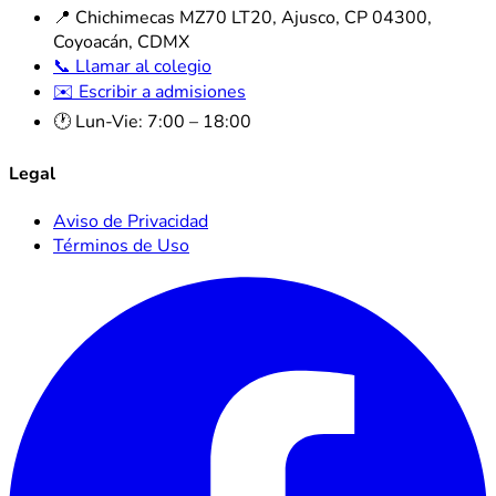
📍 Chichimecas MZ70 LT20, Ajusco, CP 04300,
Coyoacán, CDMX
📞 Llamar al colegio
✉️ Escribir a admisiones
🕐 Lun-Vie: 7:00 – 18:00
Legal
Aviso de Privacidad
Términos de Uso