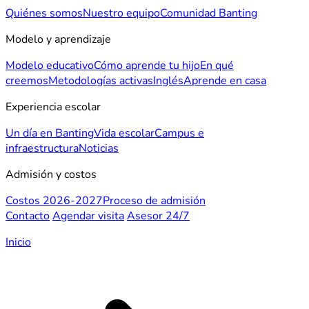
Quiénes somos
Nuestro equipo
Comunidad Banting
Modelo y aprendizaje
Modelo educativo
Cómo aprende tu hijo
En qué
creemos
Metodologías activas
Inglés
Aprende en casa
Experiencia escolar
Un día en Banting
Vida escolar
Campus e
infraestructura
Noticias
Admisión y costos
Costos 2026-2027
Proceso de admisión
Contacto
Agendar visita
Asesor 24/7
Inicio