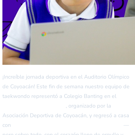
¡Increíble jornada deportiva en el Auditorio Olímpico
de Coyoacán! Este fin de semana nuestro equipo de
taekwondo representó a Colegio Banting en el
Torneo Interescolar 2026
, organizado por la
Asociación Deportiva de Coyoacán, y regresó a casa
con
4 medallas de oro, 3 de plata y 2 de bronce
—
pero sobre todo, con el corazón lleno de orgullo y