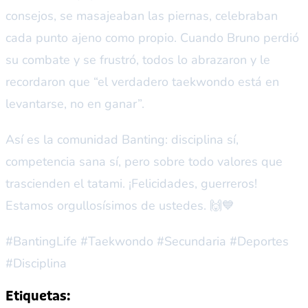
consejos, se masajeaban las piernas, celebraban
cada punto ajeno como propio. Cuando Bruno perdió
su combate y se frustró, todos lo abrazaron y le
recordaron que “el verdadero taekwondo está en
levantarse, no en ganar”.
Así es la comunidad Banting: disciplina sí,
competencia sana sí, pero sobre todo valores que
trascienden el tatami. ¡Felicidades, guerreros!
Estamos orgullosísimos de ustedes. 🙌💙
#BantingLife #Taekwondo #Secundaria #Deportes
#Disciplina
Etiquetas: