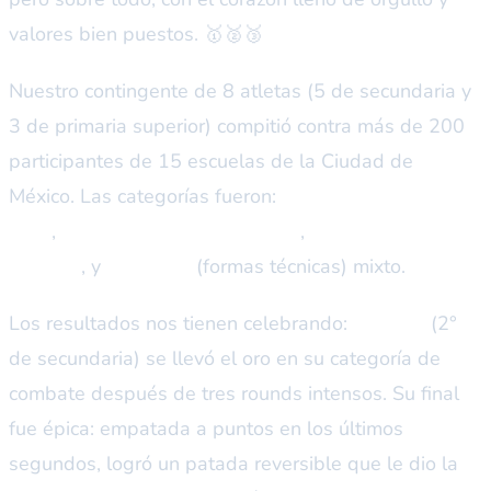
valores bien puestos. 🥇🥈🥉
Nuestro contingente de 8 atletas (5 de secundaria y
3 de primaria superior) compitió contra más de 200
participantes de 15 escuelas de la Ciudad de
México. Las categorías fueron:
cadete femenil 12-14
años
,
cadete varonil 12-14 años
,
juvenil femenil 15-
17 años
, y
Poomsae
(formas técnicas) mixto.
Los resultados nos tienen celebrando:
Sofía M.
(2°
de secundaria) se llevó el oro en su categoría de
combate después de tres rounds intensos. Su final
fue épica: empatada a puntos en los últimos
segundos, logró un patada reversible que le dio la