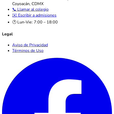
Coyoacán, CDMX
📞 Llamar al colegio
✉️ Escribir a admisiones
🕐 Lun-Vie: 7:00 – 18:00
Legal
Aviso de Privacidad
Términos de Uso