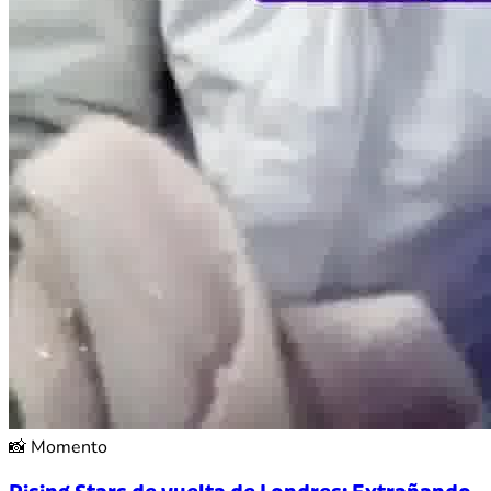
📸
Momento