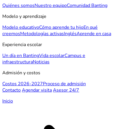
Quiénes somos
Nuestro equipo
Comunidad Banting
Modelo y aprendizaje
Modelo educativo
Cómo aprende tu hijo
En qué
creemos
Metodologías activas
Inglés
Aprende en casa
Experiencia escolar
Un día en Banting
Vida escolar
Campus e
infraestructura
Noticias
Admisión y costos
Costos 2026-2027
Proceso de admisión
Contacto
Agendar visita
Asesor 24/7
Inicio