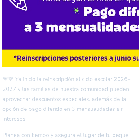
💜💚 Ya inició la reinscripción al ciclo escolar 2026–
2027 y las familias de nuestra comunidad pueden
aprovechar descuentos especiales, además de la
opción de pago diferido en 3 mensualidades sin
intereses.
Planea con tiempo y asegura el lugar de tu peque