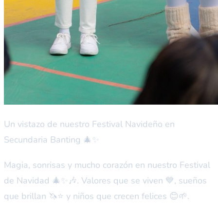
Un vistazo de nuestro Festival Navideño en
Secundaria Banting 🎄✨
Magia, sonrisas y mucho corazón en nuestro Festival
de Navidad 🎄✨🎶. Valores que se viven 💙, sueños
que brillan 🦄⭐ y niños que crecen felices 😊🌱.