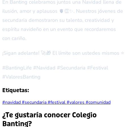
En Banting celebramos juntos una Navidad llena de
ilusión, amor y aplausos 🫀👏✨. Nuestros jóvenes de
secundaria demostraron su talento, creatividad y
espíritu navideño en un evento que recordaremos
con cariño.
¡Sigan adelante! 🚀🎁 El límite son ustedes mismos ⭐
#BantingLife #Navidad #Secundaria #Festival
#ValoresBanting
Etiquetas:
#navidad
#secundaria
#festival
#valores
#comunidad
¿Te gustaría conocer Colegio
Banting?