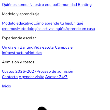
Quiénes somos
Nuestro equipo
Comunidad Banting
Modelo y aprendizaje
Modelo educativo
Cómo aprende tu hijo
En qué
creemos
Metodologías activas
Inglés
Aprende en casa
Experiencia escolar
Un día en Banting
Vida escolar
Campus e
infraestructura
Noticias
Admisión y costos
Costos 2026-2027
Proceso de admisión
Contacto
Agendar visita
Asesor 24/7
Inicio