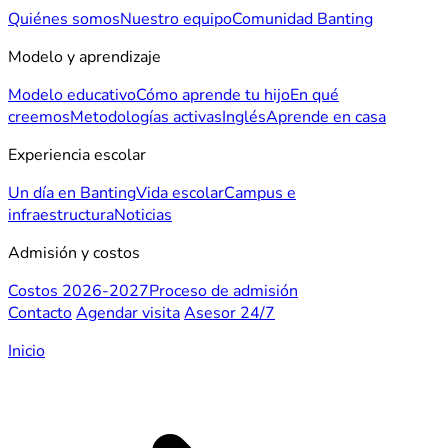
Quiénes somos
Nuestro equipo
Comunidad Banting
Modelo y aprendizaje
Modelo educativo
Cómo aprende tu hijo
En qué
creemos
Metodologías activas
Inglés
Aprende en casa
Experiencia escolar
Un día en Banting
Vida escolar
Campus e
infraestructura
Noticias
Admisión y costos
Costos 2026-2027
Proceso de admisión
Contacto
Agendar visita
Asesor 24/7
Inicio