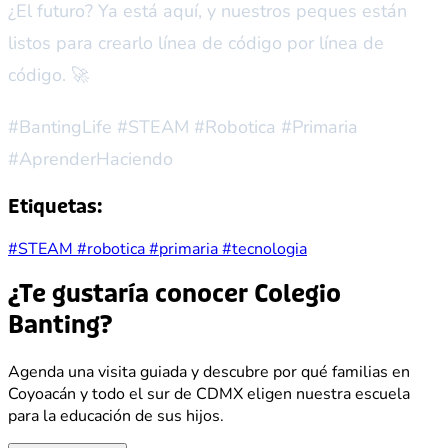
¿El futuro? Ya está aquí, y nuestros peques están
listos para crearlo línea de código por línea de
código. 🚀
#BantingLife #STEAM #Robotica #Primaria
#AprenderHaciendo
Etiquetas:
#STEAM
#robotica
#primaria
#tecnologia
¿Te gustaría conocer Colegio
Banting?
Agenda una visita guiada y descubre por qué familias en
Coyoacán y todo el sur de CDMX eligen nuestra escuela
para la educación de sus hijos.