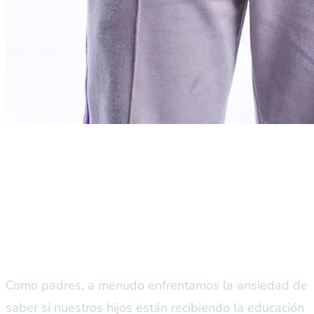
Entendiendo las ansiedades de
los padres sobre el aprendizaje
moderno
Como padres, a menudo enfrentamos la ansiedad de
saber si nuestros hijos están recibiendo la educación