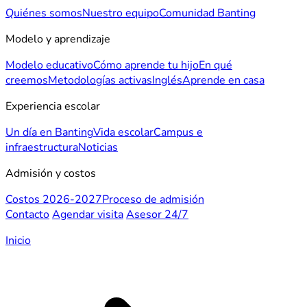
Quiénes somos
Nuestro equipo
Comunidad Banting
Modelo y aprendizaje
Modelo educativo
Cómo aprende tu hijo
En qué
creemos
Metodologías activas
Inglés
Aprende en casa
Experiencia escolar
Un día en Banting
Vida escolar
Campus e
infraestructura
Noticias
Admisión y costos
Costos 2026-2027
Proceso de admisión
Contacto
Agendar visita
Asesor 24/7
Inicio