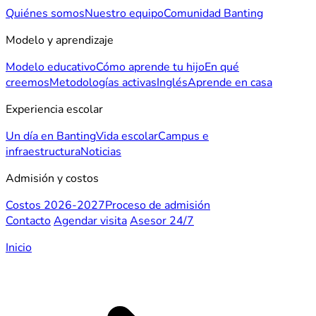
Quiénes somos
Nuestro equipo
Comunidad Banting
Modelo y aprendizaje
Modelo educativo
Cómo aprende tu hijo
En qué
creemos
Metodologías activas
Inglés
Aprende en casa
Experiencia escolar
Un día en Banting
Vida escolar
Campus e
infraestructura
Noticias
Admisión y costos
Costos 2026-2027
Proceso de admisión
Contacto
Agendar visita
Asesor 24/7
Inicio