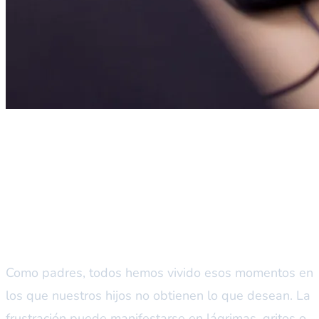
La ansiedad de ser padres:
¿Cómo manejar la frustración
de nuestros hijos?
Como padres, todos hemos vivido esos momentos en
los que nuestros hijos no obtienen lo que desean. La
frustración puede manifestarse en lágrimas, gritos o