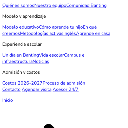
Quiénes somos
Nuestro equipo
Comunidad Banting
Modelo y aprendizaje
Modelo educativo
Cómo aprende tu hijo
En qué
creemos
Metodologías activas
Inglés
Aprende en casa
Experiencia escolar
Un día en Banting
Vida escolar
Campus e
infraestructura
Noticias
Admisión y costos
Costos 2026-2027
Proceso de admisión
Contacto
Agendar visita
Asesor 24/7
Inicio