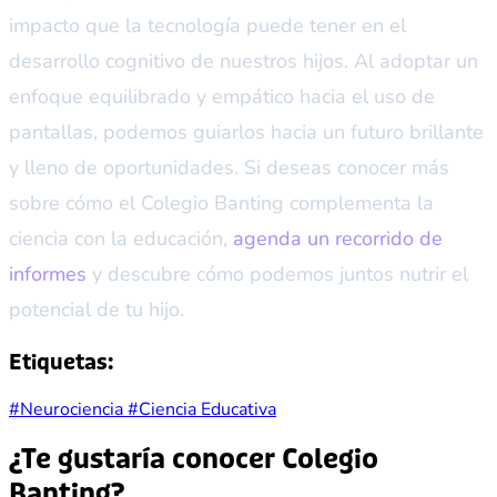
impacto que la tecnología puede tener en el
desarrollo cognitivo de nuestros hijos. Al adoptar un
enfoque equilibrado y empático hacia el uso de
pantallas, podemos guiarlos hacia un futuro brillante
y lleno de oportunidades. Si deseas conocer más
sobre cómo el Colegio Banting complementa la
ciencia con la educación,
agenda un recorrido de
informes
y descubre cómo podemos juntos nutrir el
potencial de tu hijo.
Etiquetas:
#Neurociencia
#Ciencia Educativa
¿Te gustaría conocer Colegio
Banting?