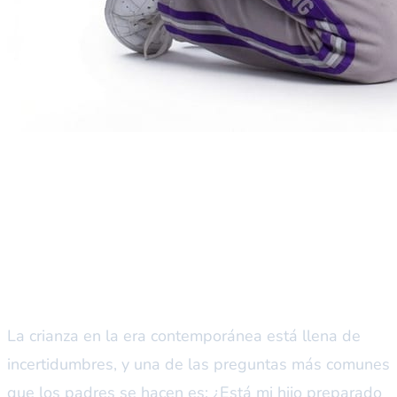
La ansiedad de los padres:
¿está mi hijo preparado para el
futuro?
La crianza en la era contemporánea está llena de
incertidumbres, y una de las preguntas más comunes
que los padres se hacen es: ¿Está mi hijo preparado