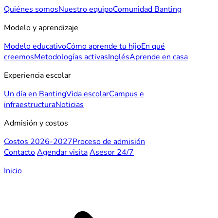
Quiénes somos
Nuestro equipo
Comunidad Banting
Modelo y aprendizaje
Modelo educativo
Cómo aprende tu hijo
En qué
creemos
Metodologías activas
Inglés
Aprende en casa
Experiencia escolar
Un día en Banting
Vida escolar
Campus e
infraestructura
Noticias
Admisión y costos
Costos 2026-2027
Proceso de admisión
Contacto
Agendar visita
Asesor 24/7
Inicio