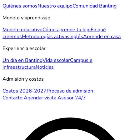
Quiénes somos
Nuestro equipo
Comunidad Banting
Modelo y aprendizaje
Modelo educativo
Cómo aprende tu hijo
En qué
creemos
Metodologías activas
Inglés
Aprende en casa
Experiencia escolar
Un día en Banting
Vida escolar
Campus e
infraestructura
Noticias
Admisión y costos
Costos 2026-2027
Proceso de admisión
Contacto
Agendar visita
Asesor 24/7