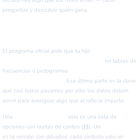
preguntas y descubrir quién gana.
Qué significa realmente
El programa oficial pide que tu hijo
recolecte,
organice, represente e interprete datos
en tablas de
frecuencias o pictogramas
para responder
preguntas de su interés
. Esa última parte es la clave
que casi todos pasamos por alto: los datos deben
servir para averiguar algo que al niño le importe.
Una
tabla de frecuencias
solo es una lista de
opciones con rayitas de conteo (∥∥). Un
pictograma
es la versión con dibujitos: cada símbolo vale un